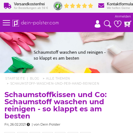
Versandkostenfrei
Kontaktformula
für Bestellungen ab 59 €
Wir helfen Gerne
Anmelden
dein-polster.com
0
0
STARTSEITE
|
BLOG
ALLE THEMEN
SCHAUMSTOFF-WASCHEN-UND-PER-HAND-REINIGEN
Schaumstoffkissen und Co:
Schaumstoff waschen und
reinigen - so klappt es am
besten
Fri, 26.02.2021
| von
Dein Polster