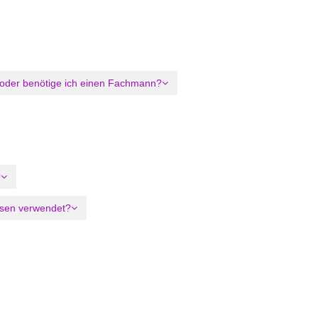
, oder benötige ich einen Fachmann?
?
ssen verwendet?