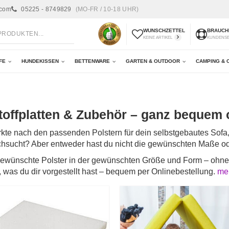
.com
05225 - 8749829
(MO-FR / 10-18 UHR)
WUNSCHZETTEL
BRAUCHE
KEINE ARTIKEL
KUNDENS
FE
HUNDEKISSEN
BETTENWARE
GARTEN & OUTDOOR
CAMPING & 
offplatten & Zubehör – ganz bequem o
rkte nach den passenden Polstern für dein selbstgebautes Sof
rchsucht? Aber entweder hast du nicht die gewünschten Maße o
s gewünschte Polster in der gewünschten Größe und Form – ohne
, was du dir vorgestellt hast – bequem per Onlinebestellung.
meh