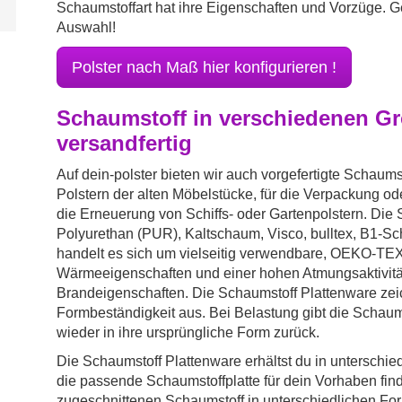
Schaumstoffart hat ihre Eigenschaften und Vorzüge. Ge
Auswahl!
Polster nach Maß hier konfigurieren !
Schaumstoff in verschiedenen Gr
versandfertig
Auf dein-polster bieten wir auch vorgefertigte Schaum
Polstern der alten Möbelstücke, für die Verpackung 
die Erneuerung von Schiffs- oder Gartenpolstern. Die
Polyurethan (PUR), Kaltschaum, Visco, bulltex, B1-Sc
handelt es sich um vielseitig verwendbare, OEKO-TEX®
Wärmeeigenschaften und einer hohen Atmungsaktivität 
Brandeigenschaften. Die Schaumstoff Plattenware zei
Formbeständigkeit aus. Bei Belastung gibt die Schaums
wieder in ihre ursprüngliche Form zurück.
Die Schaumstoff Plattenware erhältst du in untersch
die passende Schaumstoffplatte für dein Vorhaben finde
zugeschnittenen Schaumstoff in unterschiedlichen For