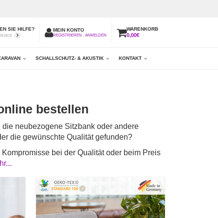
N SIE HILFE?
WARENKORB
MEIN KONTO
0,00€
REGISTRIEREN
-
ANMELDEN
ERVICE
CARAVAN
SCHALLSCHUTZ- & AKUSTIK
KONTAKT
nline bestellen
a, die neubezogene Sitzbank oder andere
der die gewünschte Qualität gefunden?
 Kompromisse bei der Qualität oder beim Preis
r...