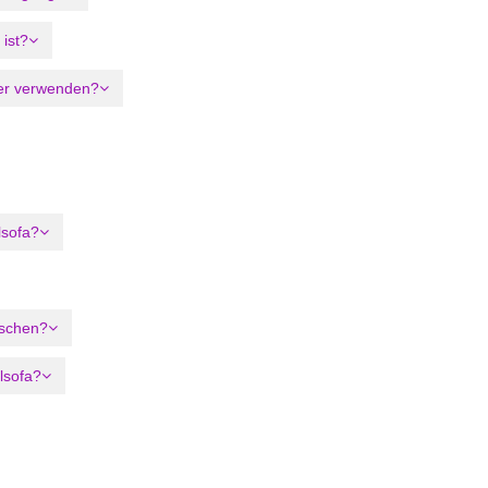
 ist?
ster verwenden?
lsofa?
aschen?
lsofa?