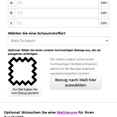
a
a
cm
b
b
cm
c
c
cm
Wählen Sie eine Schaumstoffart
Optional: Wälen Sie einen unserer hochwertigen Bezüge aus, die wir
passgenau anfertigen.
Wir nähen zudem schon einen
hochwertigen Reißverschluss ein,
damit Sie die Bezüge jederzeit
wechseln/waschen können.
Bezug nach Maß hier
auswählen
Zur Zeit haben Sie
kein Bezug gewählt
Optional: Wünschen Sie eine
Wattierung
für Ihren