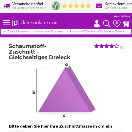
Versandkostenfrei
Kontaktformular
für Bestellungen ab 59 €
Wir helfen Gerne
Anmelden
dein-polster.com
0
0
<<
Zurück
|
Startseite
Schaumstoff Zuschnitte
Schaumstoff-Zuschnitt - Gleichseitiges Dreieck
Schaumstoff-
(3)
Zuschnitt -
Gleichseitiges Dreieck
Bitte geben Sie hier Ihre Zuschnittmasse in cm ein