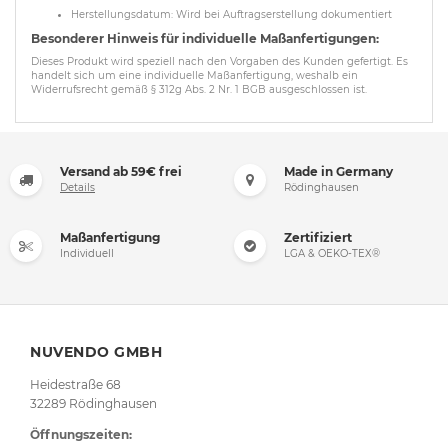
Herstellungsdatum: Wird bei Auftragserstellung dokumentiert
Besonderer Hinweis für individuelle Maßanfertigungen:
Dieses Produkt wird speziell nach den Vorgaben des Kunden gefertigt. Es
handelt sich um eine individuelle Maßanfertigung, weshalb ein
Widerrufsrecht gemäß § 312g Abs. 2 Nr. 1 BGB ausgeschlossen ist.
Versand ab 59€ frei
Made in Germany
Details
Rödinghausen
Maßanfertigung
Zertifiziert
Individuell
LGA & OEKO-TEX®
NUVENDO GMBH
Heidestraße 68
32289 Rödinghausen
Öffnungszeiten: