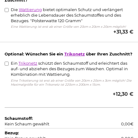
Zuschnitt?
Die
Wattierung
bietet optimalen Schutz und verlängert
erheblich die Lebensdauer des Schaumstoffes und des
Bezuges. "Polsterwatte 120 Gramm"
Eine Wattierung ist erst ab einer Größe von 20cm x 20cm x 20cm möglich!
+31,33 €
Optional: Wünschen Sie ein
Trikonetz
über Ihren Zuschnitt?
Ein
Trikonetz
schützt den Schaumstoff und erleichtert das
auf- und abziehen des Bezuges zum Waschen. Optimal in
Kombination mit Wattierung.
Eine Trikotierung ist erst ab einer Größe von 20cm x 20cm x 3cm möglich! Die
Maximalgröße für ein Trikonetz ist 220cm x 200cm x 15cm.
+12,30 €
Schaumstoff:
Kein Schaum gewählt
0,00€
Bezug: