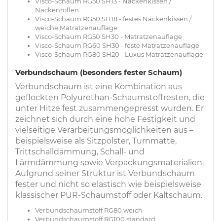
Visco-Schaum RG50 SH13 - Nackenkissen /
Nackenrollen
Visco-Schaum RG50 SH18 - festes Nackenkissen /
weiche Matratzenauflage
Visco-Schaum RG50 SH30 - Matratzenauflage
Visco-Schaum RG60 SH30 - feste Matratzenauflage
Visco-Schaum RG80 SH20 - Luxus Matratzenauflage
Verbundschaum (besonders fester Schaum)
Verbundschaum ist eine Kombination aus
geflockten Polyurethan-Schaumstoffresten, die
unter Hitze fest zusammengepresst wurden. Er
zeichnet sich durch eine hohe Festigkeit und
vielseitige Verarbeitungsmöglichkeiten aus –
beispielsweise als Sitzpolster, Turnmatte,
Trittschalldämmung, Schall- und
Lärmdämmung sowie Verpackungsmaterialien.
Aufgrund seiner Struktur ist Verbundschaum
fester und nicht so elastisch wie beispielsweise
klassischer PUR-Schaumstoff oder Kaltschaum.
Verbundschaumstoff RG80 weich
Verbundschaumstoff RG100 standard