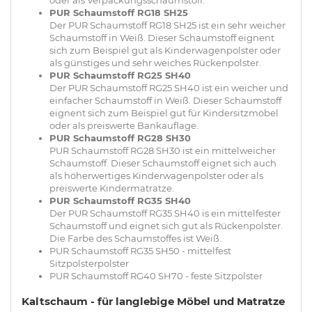
PUR Schaumstoff RG18 SH25
Der PUR Schaumstoff RG18 SH25 ist ein sehr weicher
Schaumstoff in Weiß. Dieser Schaumstoff eignent
sich zum Beispiel gut als Kinderwagenpolster oder
als günstiges und sehr weiches Rückenpolster.
PUR Schaumstoff RG25 SH40
Der PUR Schaumstoff RG25 SH40 ist ein weicher und
einfacher Schaumstoff in Weiß. Dieser Schaumstoff
eignent sich zum Beispiel gut für Kindersitzmöbel
oder als preiswerte Bankauflage.
PUR Schaumstoff RG28 SH30
PUR Schaumstoff RG28 SH30 ist ein mittelweicher
Schaumstoff. Dieser Schaumstoff eignet sich auch
als höherwertiges Kinderwagenpolster oder als
preiswerte Kindermatratze.
PUR Schaumstoff RG35 SH40
Der PUR Schaumstoff RG35 SH40 is ein mittelfester
Schaumstoff und eignet sich gut als Rückenpolster.
Die Farbe des Schaumstoffes ist Weiß.
PUR Schaumstoff RG35 SH50 - mittelfest
Sitzpolsterpolster
PUR Schaumstoff RG40 SH70 - feste Sitzpolster
Kaltschaum - für langlebige Möbel und Matratze