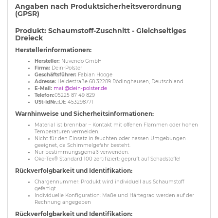
Angaben nach Produktsicherheitsverordnung
(GPSR)
Produkt: Schaumstoff-Zuschnitt - Gleichseitiges
Dreieck
Herstellerinformationen:
Hersteller:
Nuvendo GmbH
Firma:
Dein-Polster
Geschäftsführer:
Fabian Hooge
Adresse:
Heidestraße 68 32289 Rödinghausen, Deutschland
E-Mail:
mail@dein-polster.de
Telefon:
05225 87 49 829
USt-IdNr.:
DE 453298771
Warnhinweise und Sicherheitsinformationen:
Material ist brennbar – Kontakt mit offenen Flammen oder hohen
Temperaturen vermeiden.
Nicht für den Einsatz in feuchten oder nassen Umgebungen
geeignet, da Schimmelgefahr besteht.
Nur bestimmungsgemäß verwenden.
Öko-Tex® Standard 100 zertifiziert: geprüft auf Schadstoffe!
Rückverfolgbarkeit und Identifikation:
Chargennummer: Produkt wird individuell aus Schaumstoff
gefertigt.
Individuelle Konfiguration: Maße und Härtegrad werden auf der
Rechnung angegeben
Rückverfolgbarkeit und Identifikation: