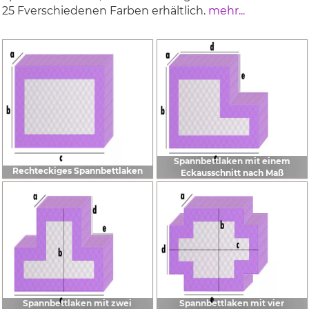
25 Fverschiedenen Farben erhältlich.
mehr...
Spannbettlaken mit einem
Rechteckiges Spannbettlaken
Eckausschnitt nach Maß
Spannbettlaken mit zwei
Spannbettlaken mit vier