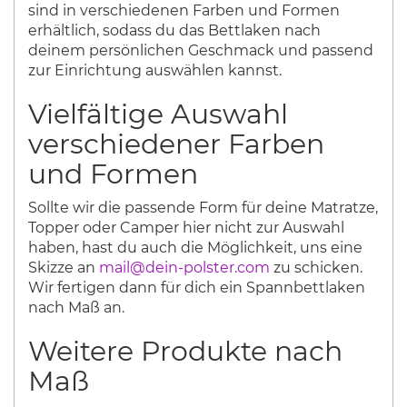
sind in verschiedenen Farben und Formen
erhältlich, sodass du das Bettlaken nach
deinem persönlichen Geschmack und passend
zur Einrichtung auswählen kannst.
Vielfältige Auswahl
verschiedener Farben
und Formen
Sollte wir die passende Form für deine Matratze,
Topper oder Camper hier nicht zur Auswahl
haben, hast du auch die Möglichkeit, uns eine
Skizze an
mail@dein-polster.com
zu schicken.
Wir fertigen dann für dich ein Spannbettlaken
nach Maß an.
Weitere Produkte nach
Maß