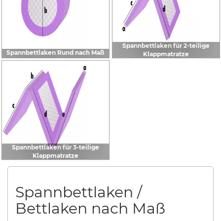
Spannbettlaken für 2-teilige
Spannbettlaken Rund nach Maß
Klappmatratze
Spannbettlaken für 3-teilige
Klappmatratze
Spannbettlaken /
Bettlaken nach Maß