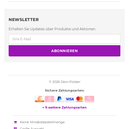
NEWSLETTER
Erhalten Sie Updates über Produkte und Aktionen.
ABONNIEREN
© 2026
Dein-Polster
Sichere Zahlungsarten:
+ 9 weitere Zahlungsarten
Keine Mindestbestellmenge
Große Auswahl