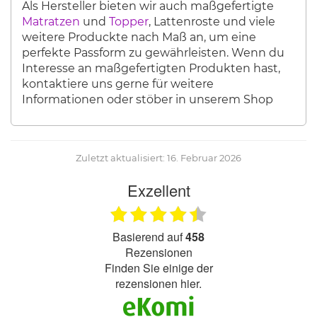
Als Hersteller bieten wir auch maßgefertigte
Matratzen
und
Topper
, Lattenroste und viele
weitere Produckte nach Maß an, um eine
perfekte Passform zu gewährleisten. Wenn du
Interesse an maßgefertigten Produkten hast,
kontaktiere uns gerne für weitere
Informationen oder stöber in unserem Shop
Zuletzt aktualisiert: 16. Februar 2026
Exzellent
basierend auf
458
Rezensionen
finden Sie einige der
rezensionen hier.