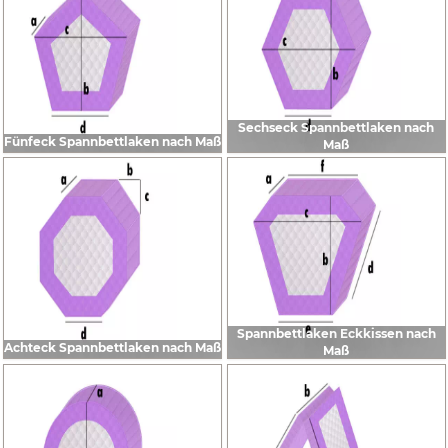
Sechseck Spannbettlaken nach
Fünfeck Spannbettlaken nach Maß
Maß
Spannbettlaken Eckkissen nach
Achteck Spannbettlaken nach Maß
Maß