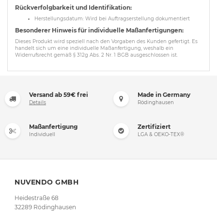
Rückverfolgbarkeit und Identifikation:
Herstellungsdatum: Wird bei Auftragserstellung dokumentiert
Besonderer Hinweis für individuelle Maßanfertigungen:
Dieses Produkt wird speziell nach den Vorgaben des Kunden gefertigt. Es
handelt sich um eine individuelle Maßanfertigung, weshalb ein
Widerrufsrecht gemäß § 312g Abs. 2 Nr. 1 BGB ausgeschlossen ist.
Versand ab 59€ frei
Made in Germany
Details
Rödinghausen
Maßanfertigung
Zertifiziert
Individuell
LGA & OEKO-TEX®
NUVENDO GMBH
Heidestraße 68
32289 Rödinghausen