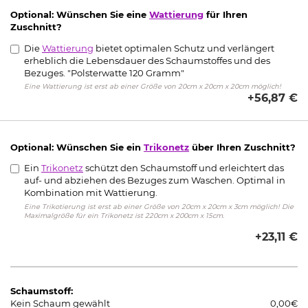
Optional: Wünschen Sie eine
Wattierung
für Ihren
Zuschnitt?
Die
Wattierung
bietet optimalen Schutz und verlängert
erheblich die Lebensdauer des Schaumstoffes und des
Bezuges. "Polsterwatte 120 Gramm"
Eine Wattierung ist erst ab einer Größe von 20cm x 20cm x 20cm möglich!
+56,87 €
Optional: Wünschen Sie ein
Trikonetz
über Ihren Zuschnitt?
Ein
Trikonetz
schützt den Schaumstoff und erleichtert das
auf- und abziehen des Bezuges zum Waschen. Optimal in
Kombination mit Wattierung.
Eine Trikotierung ist erst ab einer Größe von 20cm x 20cm x 3cm möglich! Die
Maximalgröße für ein Trikonetz ist 220cm x 200cm x 15cm.
+23,11 €
Schaumstoff:
Kein Schaum gewählt
0,00€