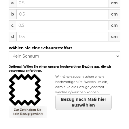
a
a
cm
b
b
cm
c
c
cm
d
d
cm
Wählen Sie eine Schaumstoffart
Optional: Wälen Sie einen unserer hochwertigen Bezüge aus, die wir
passgenau anfertigen.
Wir nähen zudem schon einen
hochwertigen Reißverschluss ein,
damit Sie die Bezüge jederzeit
wechseln/waschen können.
Bezug nach Maß hier
auswählen
Zur Zeit haben Sie
kein Bezug gewählt