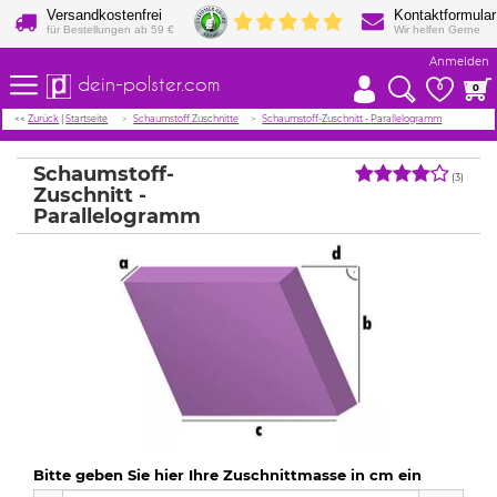
Versandkostenfrei
Kontaktformular
für Bestellungen ab 59 €
Wir helfen Gerne
Anmelden
dein-polster.com
0
0
<<
Zurück
|
Startseite
Schaumstoff Zuschnitte
Schaumstoff-Zuschnitt - Parallelogramm
Schaumstoff-
(3)
Zuschnitt -
Parallelogramm
Bitte geben Sie hier Ihre Zuschnittmasse in cm ein