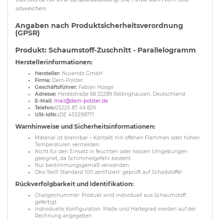
abweichen.
Angaben nach Produktsicherheitsverordnung
(GPSR)
Produkt: Schaumstoff-Zuschnitt - Parallelogramm
Herstellerinformationen:
Hersteller:
Nuvendo GmbH
Firma:
Dein-Polster
Geschäftsführer:
Fabian Hooge
Adresse:
Heidestraße 68 32289 Rödinghausen, Deutschland
E-Mail:
mail@dein-polster.de
Telefon:
05225 87 49 829
USt-IdNr.:
DE 453298771
Warnhinweise und Sicherheitsinformationen:
Material ist brennbar – Kontakt mit offenen Flammen oder hohen
Temperaturen vermeiden.
Nicht für den Einsatz in feuchten oder nassen Umgebungen
geeignet, da Schimmelgefahr besteht.
Nur bestimmungsgemäß verwenden.
Öko-Tex® Standard 100 zertifiziert: geprüft auf Schadstoffe!
Rückverfolgbarkeit und Identifikation:
Chargennummer: Produkt wird individuell aus Schaumstoff
gefertigt.
Individuelle Konfiguration: Maße und Härtegrad werden auf der
Rechnung angegeben