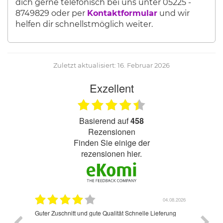
dich gerne telefonisch bei uns unter 05225 -
8749829 oder per
Kontaktformular
und wir
helfen dir schnellstmöglich weiter.
Zuletzt aktualisiert: 16. Februar 2026
Exzellent
basierend auf
458
Rezensionen
finden Sie einige der
rezensionen hier.
.07.2026
04.08.2026
Guter Zuschnitt und gute Qualität Schnelle Lieferung
Super f
oß
sind me