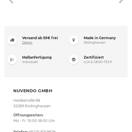
ass
ft der
rung
Versand ab 59€ frei
Made in Germany
Details
Rödinghausen
Maßanfertigung
Zertifiziert
Individuell
LGA & OEKO-TEX®
NUVENDO GMBH
Heidestraße 68
32289 Rödinghausen
Öffnungszeiten:
Mo - Fr: 10:00-18:00 Uhr
Telefon:
05225 8749829