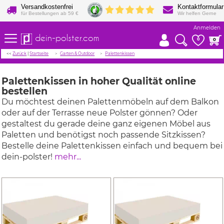
Versandkostenfrei
Kontaktformular
für Bestellungen ab 59 €
Wir helfen Gerne
Anmelden
dein-polster.com
0
0
<<
Zurück
|
Startseite
Garten & Outdoor
Palettenkissen
Palettenkissen in hoher Qualität online
bestellen
Du möchtest deinen Palettenmöbeln auf dem Balkon
oder auf der Terrasse neue Polster gönnen? Oder
gestaltest du gerade deine ganz eigenen Möbel aus
Paletten und benötigst noch passende Sitzkissen?
Bestelle deine Palettenkissen einfach und bequem bei
dein-polster!
mehr...