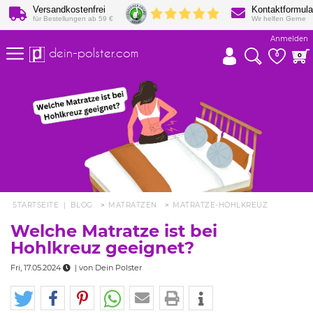
Versandkostenfrei
Kontaktformula
für Bestellungen ab 59 €
Wir helfen Gerne
Anmelden
dein-polster.com
0
0
STARTSEITE
|
BLOG
MATRATZEN
MATRATZE-HOHLKREUZ
Welche Matratze ist bei
Hohlkreuz geeignet?
Fri, 17.05.2024
| von
Dein Polster