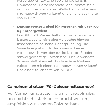
Körpergewicht zwischen 60 und 100 kg (z. B.
Erwachsene). Der verwendete Schaumstoff ist ein
sehr hochwertiger Marken-Kaltschaum mit einem
Raumgewicht von 40 kg/m² und einer Stauchhärte
von 160 kPa.
Luxusmatratze 3 Ideal für Personen mit über 100
kg Körpergewicht
Die BULTEX® Marken Kaltschaummatratze bietet
besten Liegekomfort über viele Jahre hinweg –
insbesondere bei hoher Beanspruchung. Die
Variante eignet sich für Personen mit einem
Körpergewicht von über 100 kg (z. B. große oder
schwer gewichtige Erwachsene). Der verwendete
Schaumstoff ist ein sehr hochwertiger Marken-
Kaltschaum mit einem Raumgewicht von 55 kg/m²
und einer Stauchhärte von 220 kPa.
Campingmatratzen (Für Gelegenheitscamper)
Für Campingmatratzen, die nicht regelmäßig
und nicht sehr stark beansprucht werden,
empfehlen wir unseren Polyurethan-