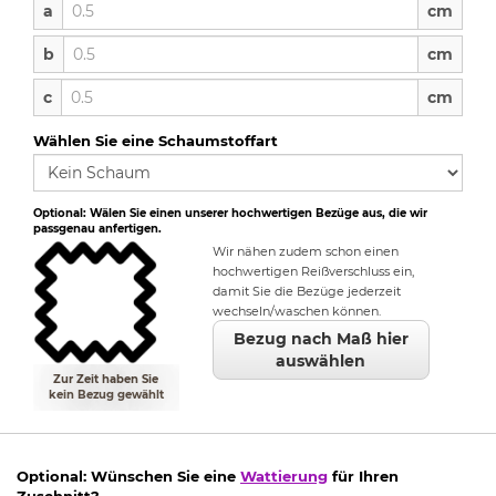
a
a
cm
b
b
cm
c
c
cm
Wählen Sie eine Schaumstoffart
Optional: Wälen Sie einen unserer hochwertigen Bezüge aus, die wir
passgenau anfertigen.
Wir nähen zudem schon einen
hochwertigen Reißverschluss ein,
damit Sie die Bezüge jederzeit
wechseln/waschen können.
Bezug nach Maß hier
auswählen
Zur Zeit haben Sie
kein Bezug gewählt
Optional: Wünschen Sie eine
Wattierung
für Ihren