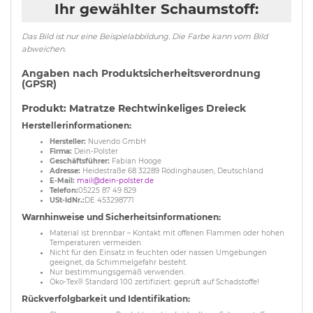
Ihr gewählter Schaumstoff:
Das Bild ist nur eine Beispielabbildung. Die Farbe kann vom Bild
abweichen.
Angaben nach Produktsicherheitsverordnung
(GPSR)
Produkt: Matratze Rechtwinkeliges Dreieck
Herstellerinformationen:
Hersteller:
Nuvendo GmbH
Firma:
Dein-Polster
Geschäftsführer:
Fabian Hooge
Adresse:
Heidestraße 68 32289 Rödinghausen, Deutschland
E-Mail:
mail@dein-polster.de
Telefon:
05225 87 49 829
USt-IdNr.:
DE 453298771
Warnhinweise und Sicherheitsinformationen:
Material ist brennbar – Kontakt mit offenen Flammen oder hohen
Temperaturen vermeiden.
Nicht für den Einsatz in feuchten oder nassen Umgebungen
geeignet, da Schimmelgefahr besteht.
Nur bestimmungsgemäß verwenden.
Öko-Tex® Standard 100 zertifiziert: geprüft auf Schadstoffe!
Rückverfolgbarkeit und Identifikation: