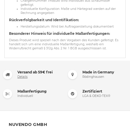
Chargennummer: Produkt wird individuell aus Schaumstoff
gefertigt.
Individuelle Konfiguration: Maße und Härtegrad werden auf der
Rechnung angegeben
Rückverfolgbarkeit und Identifikation:
Herstellungsdatum: Wird bei Auftragserstellung dokumentiert
Besonderer Hinweis für individuelle Maßanfertigungen:
Dieses Produkt wird speziell nach den Vorgaben des Kunden gefertigt. Es
handelt sich um eine individuelle Maßanfertigung, weshalb ein
Widerrufsrecht gemäß § 312g Abs. 2 Nr. 1 BGB ausgeschlossen ist.
Versand ab 59€ frei
Made in Germany
Details
Rödinghausen
Maßanfertigung
Zertifiziert
Individuell
LGA & OEKO-TEX®
NUVENDO GMBH