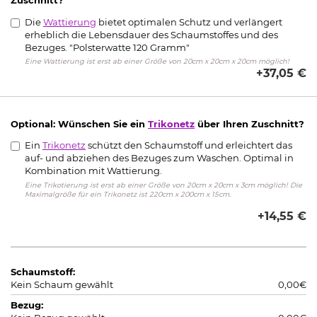
Zuschnitt?
Die
Wattierung
bietet optimalen Schutz und verlängert
erheblich die Lebensdauer des Schaumstoffes und des
Bezuges. "Polsterwatte 120 Gramm"
Eine Wattierung ist erst ab einer Größe von 20cm x 20cm x 20cm möglich!
+37,05 €
Optional: Wünschen Sie ein
Trikonetz
über Ihren Zuschnitt?
Ein
Trikonetz
schützt den Schaumstoff und erleichtert das
auf- und abziehen des Bezuges zum Waschen. Optimal in
Kombination mit Wattierung.
Eine Trikotierung ist erst ab einer Größe von 20cm x 20cm x 3cm möglich! Die
Maximalgröße für ein Trikonetz ist 220cm x 200cm x 15cm.
+14,55 €
Schaumstoff:
Kein Schaum gewählt
0,00€
Bezug: