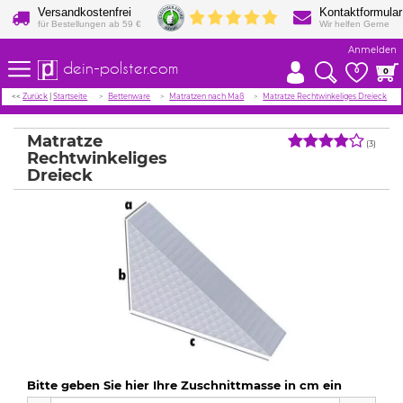
Versandkostenfrei
Kontaktformular
für Bestellungen ab 59 €
Wir helfen Gerne
Anmelden
dein-polster.com
0
0
<<
Zurück
|
Startseite
Bettenware
Matratzen nach Maß
Matratze Rechtwinkeliges Dreieck
Matratze
(3)
Rechtwinkeliges
Dreieck
Bitte geben Sie hier Ihre Zuschnittmasse in cm ein