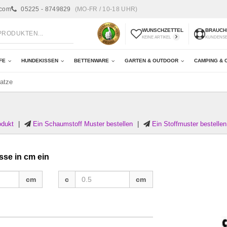
.com
05225 - 8749829
(MO-FR / 10-18 UHR)
WUNSCHZETTEL
BRAUCHE
KEINE ARTIKEL
KUNDENS
FE
HUNDEKISSEN
BETTENWARE
GARTEN & OUTDOOR
CAMPING & 
ratze
odukt
|
Ein Schaumstoff Muster bestellen
|
Ein Stoffmuster bestellen
sse in cm ein
c
cm
c
cm