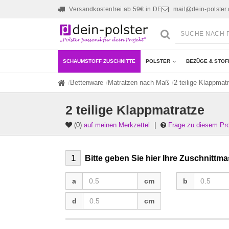
Versandkostenfrei ab 59€ in DE
mail@dein-polster
SCHAUMSTOFF ZUSCHNITTE
POLSTER
BEZÜGE & STOF
Bettenware
Matratzen nach Maß
2 teilige Klappmat
2 teilige Klappmatratze
(0)
auf meinen Merkzettel
|
Frage zu diesem Pr
1
Bitte geben Sie hier Ihre Zuschnittma
a
b
a
cm
b
d
d
cm