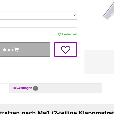
Lieferzeit
renkorb
Bewertungen
3
tratzen nach Maß (2-teilige Klappmatrat