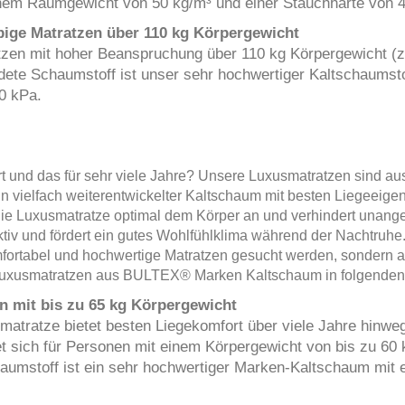
inem Raumgewicht von 50 kg/m³ und einer Stauchhärte von 
ebige Matratzen über 110 kg Körpergewicht
atzen mit hoher Beanspruchung über 110 kg Körpergewicht (z
dete Schaumstoff ist unser sehr hochwertiger Kaltschaumst
0 kPa.
rt und das für sehr viele Jahre? Unsere Luxusmatratzen sind
ein vielfach weiterentwickelter Kaltschaum mit besten Liegeeig
h die Luxusmatratze optimal dem Körper an und verhindert un
tiv und fördert ein gutes Wohlfühlklima während der Nachtruh
mfortabel und hochwertige Matratzen gesucht werden, sondern a
 Luxusmatratzen aus BULTEX® Marken Kaltschaum in folgenden 
n mit bis zu 65 kg Körpergewicht
ratze bietet besten Liegekomfort über viele Jahre hinweg
 sich für Personen mit einem Körpergewicht von bis zu 60 kg
umstoff ist ein sehr hochwertiger Marken-Kaltschaum mit