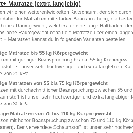
t+ Matratze (
extra langlebig
)
n wir einen weiterentwickelten Kaltschaum, der sich durch 
 daher für Matratzen mit starker Beanspruchung, die besten
n hohes Raumgewicht, welches für eine lange Haltbarkeit der
das hohe Raumgewicht behält die Matratze über einen länger
t + Matratzen kannst du in folgenden Varianten bestellen:
bige
Matratze bis 55 kg Körpergewicht
tzen mit geringer Beanspruchung bis ca. 55 kg Körpergewicht 
toff ist unser sehr hochwertiger und extra langlebiger K
e von 25 kPa.
bige
Matratzen von 55 bis 75 kg Körpergewicht
atzen mit durchschnittlicher Beanspruchung zwischen 55 und
umstoff ist unser sehr hochwertiger und extra langlebiger
e von 30 kPa.
ebige Matratzen von 75 bis 110 kg Körpergewicht
atzen mit hoher Beanspruchung zwischen 75 und 110 kg Körpe
onen). Der verwendete Schaumstoff ist unser sehr hochwert