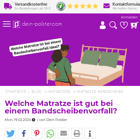
Versandkostenfrei
Kontaktformula
für Bestellungen ab 59 €
Wir helfen Gerne
Anmelden
dein-polster.com
0
0
STARTSEITE
|
BLOG
MATRATZEN
MATRATZE-BANDSCHEIBE
Welche Matratze ist gut bei
einem Bandscheibenvorfall?
Mon, 19.02.2024
| von
Dein Polster