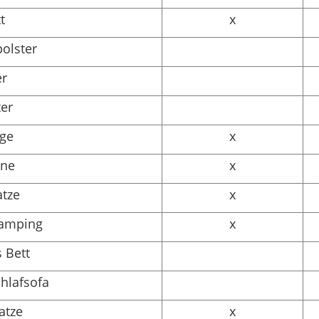
t
x
olster
er
ter
age
x
hne
x
atze
x
 Camping
x
s Bett
chlafsofa
atze
x