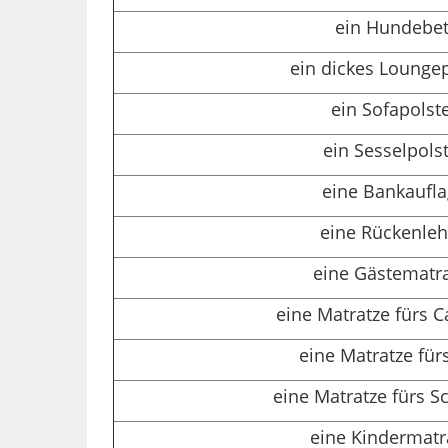
ein Hundebet
ein dickes Loungep
ein Sofapolst
ein Sesselpols
eine Bankaufl
eine Rückenle
eine Gästematr
eine Matratze fürs
eine Matratze für
eine Matratze fürs S
eine Kindermatr