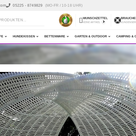
.com
05225 - 8749829
(MO-FR / 10-18 UHR)
WUNSCHZETTEL
BRAUCHEN
KEINE ARTIKEL
KUNDENSER
FE
HUNDEKISSEN
BETTENWARE
GARTEN & OUTDOOR
CAMPING & 