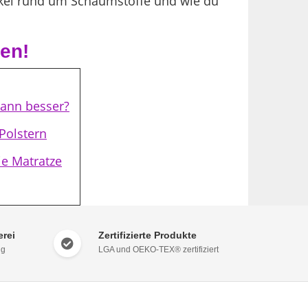
rtikel rund um Schaumstoffe und wie du
ren!
wann besser?
Polstern
ie Matratze
rei
Zertifizierte Produkte
ng
LGA und OEKO-TEX® zertifiziert