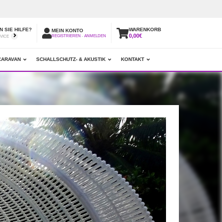
 SIE HILFE?
WARENKORB
MEIN KONTO
0,00€
REGISTRIEREN
-
ANMELDEN
VICE
CARAVAN
SCHALLSCHUTZ- & AKUSTIK
KONTAKT