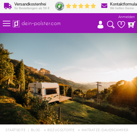
Versandkostenfrei
Kontaktformula
für Bestellungen ab 59 €
Wir helfen Gerne
Anmelden
dein-polster.com
0
0
STARTSEITE
|
BLOG
BEZUGSSTOFFE
MATRATZE-DAUERCAMPER