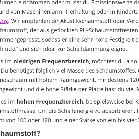
Räumen eindämmen oder musst du Emissionswerte des
und von Maschinenlärm, Tierhaltung oder in Kinderta
ung
. Wir empfehlen dir Akustikschaumstoff oder Ve
chaumstoff, der aus geflockten PU-Schaumstoffresten 
mengepresst, sodass er eine sehr hohe Festigkeit en
luckt” und sich ideal zur Schalldämmung eignet.
ms im
niedrigen Frequenzbereich
, möchtest du also
h. Du benötigst folglich viel Masse des Schaumstoffe
undschaum mit hohem Raumgewicht, mindestens 120 o
gewicht und die hohe Stärke der Platte hast du vie
mes im
hohen Frequenzbereich
, beispielsweise bei
stoffmasse, um die Schallenergie zu absorbieren. Hi
on 100 oder 120 und einer Stärke von ein bis vier 
chaumstoff?