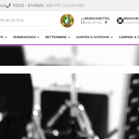
.com
05225 - 8749829
(MO-FR / 10-18 UHR)
WUNSCHZETTEL
BRAUCHEN
KEINE ARTIKEL
KUNDENSER
FE
HUNDEKISSEN
BETTENWARE
GARTEN & OUTDOOR
CAMPING & 