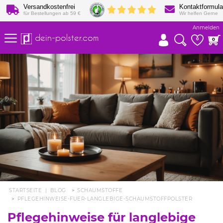
Versandkostenfrei
Kontaktformula
für Bestellungen ab 59 €
Wir helfen Gerne
Anmelden
dein-polster.com
0
0
STARTSEITE
|
BLOG
SCHAUMSTOFFE
PFLEGEHINWEISE-FUER-LANGLEBIGE-SCHAUMSTOFFPOLSTER
Pflegehinweise für langlebige