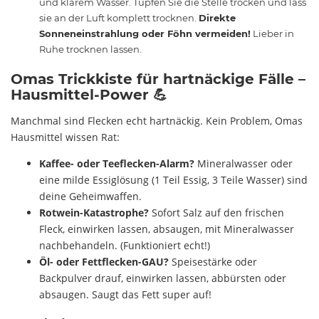
und klarem Wasser. Tupfen Sie die Stelle trocken und lass
sie an der Luft komplett trocknen.
Direkte
Sonneneinstrahlung oder Föhn vermeiden!
Lieber in
Ruhe trocknen lassen.
Omas Trickkiste für hartnäckige Fälle –
Hausmittel-Power 💪
Manchmal sind Flecken echt hartnäckig. Kein Problem, Omas
Hausmittel wissen Rat:
Kaffee- oder Teeflecken-Alarm?
Mineralwasser oder
eine milde Essiglösung (1 Teil Essig, 3 Teile Wasser) sind
deine Geheimwaffen.
Rotwein-Katastrophe?
Sofort Salz auf den frischen
Fleck, einwirken lassen, absaugen, mit Mineralwasser
nachbehandeln. (Funktioniert echt!)
Öl- oder Fettflecken-GAU?
Speisestärke oder
Backpulver drauf, einwirken lassen, abbürsten oder
absaugen. Saugt das Fett super auf!