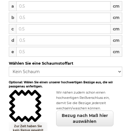
a
a
cm
b
b
cm
c
c
cm
d
d
cm
e
e
cm
Wählen Sie eine Schaumstoffart
Optional: Wälen Sie einen unserer hochwertigen Bezüge aus, die wir
passgenau anfertigen.
Wir nähen zudem schon einen
hochwertigen Reißverschluss ein,
damit Sie die Bezüge jederzeit
wechseln/waschen können.
Bezug nach Maß hier
auswählen
Zur Zeit haben Sie
kein Bezug gewählt