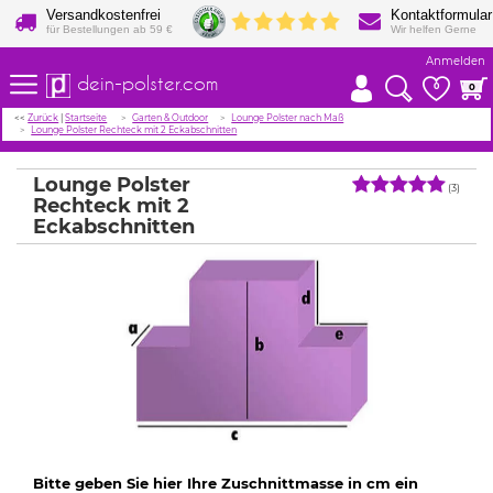
Versandkostenfrei
Kontaktformular
für Bestellungen ab 59 €
Wir helfen Gerne
Anmelden
dein-polster.com
0
0
<<
Zurück
|
Startseite
Garten & Outdoor
Lounge Polster nach Maß
Lounge Polster Rechteck mit 2 Eckabschnitten
Lounge Polster
(3)
Rechteck mit 2
Eckabschnitten
Bitte geben Sie hier Ihre Zuschnittmasse in cm ein