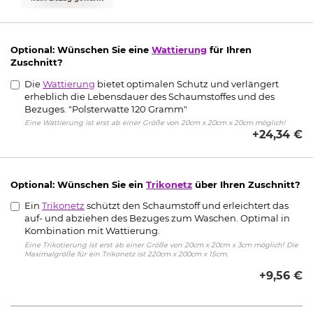
Optional: Wünschen Sie eine
Wattierung
für Ihren
Zuschnitt?
Die
Wattierung
bietet optimalen Schutz und verlängert
erheblich die Lebensdauer des Schaumstoffes und des
Bezuges. "Polsterwatte 120 Gramm"
Eine Wattierung ist erst ab einer Größe von 20cm x 20cm x 20cm möglich!
+24,34 €
Optional: Wünschen Sie ein
Trikonetz
über Ihren Zuschnitt?
Ein
Trikonetz
schützt den Schaumstoff und erleichtert das
auf- und abziehen des Bezuges zum Waschen. Optimal in
Kombination mit Wattierung.
Eine Trikotierung ist erst ab einer Größe von 20cm x 20cm x 3cm möglich! Die
Maximalgröße für ein Trikonetz ist 220cm x 200cm x 15cm.
+9,56 €