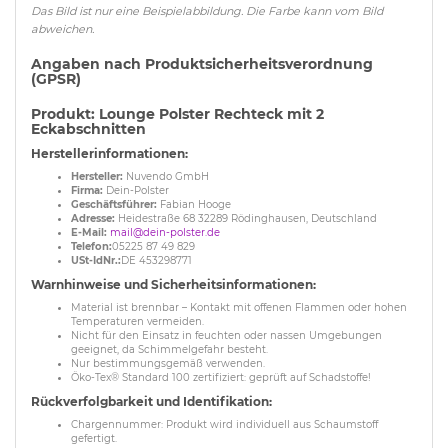
Das Bild ist nur eine Beispielabbildung. Die Farbe kann vom Bild
abweichen.
Angaben nach Produktsicherheitsverordnung
(GPSR)
Produkt: Lounge Polster Rechteck mit 2
Eckabschnitten
Herstellerinformationen:
Hersteller:
Nuvendo GmbH
Firma:
Dein-Polster
Geschäftsführer:
Fabian Hooge
Adresse:
Heidestraße 68 32289 Rödinghausen, Deutschland
E-Mail:
mail@dein-polster.de
Telefon:
05225 87 49 829
USt-IdNr.:
DE 453298771
Warnhinweise und Sicherheitsinformationen:
Material ist brennbar – Kontakt mit offenen Flammen oder hohen
Temperaturen vermeiden.
Nicht für den Einsatz in feuchten oder nassen Umgebungen
geeignet, da Schimmelgefahr besteht.
Nur bestimmungsgemäß verwenden.
Öko-Tex® Standard 100 zertifiziert: geprüft auf Schadstoffe!
Rückverfolgbarkeit und Identifikation:
Chargennummer: Produkt wird individuell aus Schaumstoff
gefertigt.