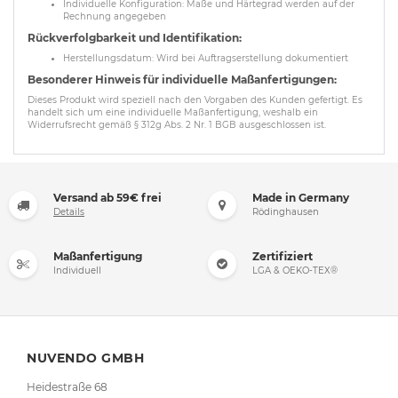
Individuelle Konfiguration: Maße und Härtegrad werden auf der
Rechnung angegeben
Rückverfolgbarkeit und Identifikation:
Herstellungsdatum: Wird bei Auftragserstellung dokumentiert
Besonderer Hinweis für individuelle Maßanfertigungen:
Dieses Produkt wird speziell nach den Vorgaben des Kunden gefertigt. Es
handelt sich um eine individuelle Maßanfertigung, weshalb ein
Widerrufsrecht gemäß § 312g Abs. 2 Nr. 1 BGB ausgeschlossen ist.
Versand ab 59€ frei
Made in Germany
Details
Rödinghausen
Maßanfertigung
Zertifiziert
Individuell
LGA & OEKO-TEX®
NUVENDO GMBH
Heidestraße 68