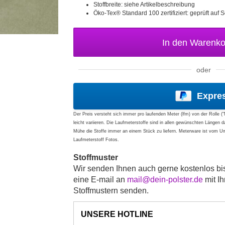
Stoffbreite: siehe Artikelbeschreibung
Öko-Tex® Standard 100 zertifiziert: geprüft auf S
In den Warenk
oder
Expre
Der Preis versteht sich immer pro laufenden Meter (lfm) von der Rolle (
leicht variieren. Die Laufmeterstoffe sind in allen gewünschten Längen 
Mühe die Stoffe immer an einem Stück zu liefern. Meterware ist vom 
Laufmeterstoff Fotos.
Stoffmuster
Wir senden Ihnen auch gerne kostenlos bi
eine E-mail an
mail@dein-polster.de
mit I
Stoffmustern senden.
UNSERE HOTLINE