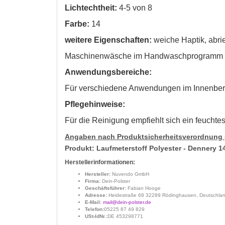
Lichtechtheit:
4-5 von 8
Farbe:
14
weitere Eigenschaften:
weiche Haptik, abrie
Maschinenwäsche im Handwaschprogramm 
Anwendungsbereiche:
Für verschiedene Anwendungen im Innenbereic
Pflegehinweise:
Für die Reinigung empfiehlt sich ein feuch
Angaben nach Produktsicherheitsverordnung
Produkt: Laufmeterstoff Polyester - Dennery 1
Herstellerinformationen:
Hersteller:
Nuvendo GmbH
Firma:
Dein-Polster
Geschäftsführer:
Fabian Hooge
Adresse:
Heidestraße 68 32289 Rödinghausen, Deutschla
E-Mail:
mail@dein-polster.de
Telefon:
05225 87 49 829
USt-IdNr.:
DE 453298771