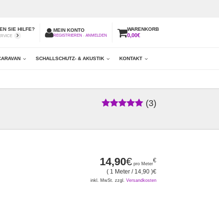
N SIE HILFE?
WARENKORB
MEIN KONTO
0,00€
REGISTRIEREN
-
ANMELDEN
ERVICE
CARAVAN
SCHALLSCHUTZ- & AKUSTIK
KONTAKT
(3)
14,90
€
pro Meter
( 1 Meter /
14,90
)
€
inkl. MwSt. zzgl.
Versandkosten