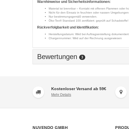
Warnhinweise und Sicherheitsinformationen:
Material ist brennbar – Kontakt mit offenen Flammen oder 
Nicht für den Einsatz in feuchten oder nassen Umgebungen
Nur bestimmungsgemäß verwenden.
Öko-Tex® Standard 100 zertifiziert: geprüft auf Schadstoffe!
Rückverfolgbarkeit und Identifikation:
Herstellungsdatum: Wird bei Auftragserstellung dokumentiert
Chargennummer: Wird auf der Rechnung ausgewiesen
Bewertungen
3
Kostenloser Versand ab 59€
Mehr Details
NUVENDO GMBH
PROD