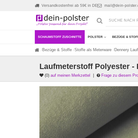
Versandkostenfrei ab 59€ in DE
mail@dein-polster
SCHAUMSTOFF ZUSCHNITTE
POLSTER
BEZÜGE & STOF
Bezüge & Stoffe
Stoffe als Meterware
Dennery Lauf
Laufmeterstoff Polyester -
(0)
auf meinen Merkzettel
|
Frage zu diesem Pr