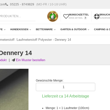
.com
05225 - 8749829
(MO-FR / 10-18 UHR)
WUNSCHZETTEL
BRAUCHE
KEINE ARTIKEL
KUNDENS
FE
HUNDEKISSEN
BETTENWARE
GARTEN & OUTDOOR
CAMPING & 
meterstoff
Laufmeterstoff Polyester - Dennery 14
 Dennery 14
odukt
|
Ein Muster bestellen
Gewünschte Menge:
Lieferzeit ca
14
Arbeitstage
Menge: 1 = 1 Laufmeter (100cm)