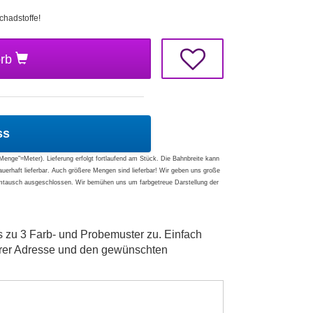
chadstoffe!
orb
ss
"Menge"=Meter). Lieferung erfolgt fortlaufend am Stück. Die Bahnbreite kann
dauerhaft lieferbar. Auch größere Mengen sind lieferbar! Wir geben uns große
Umtausch ausgeschlossen. Wir bemühen uns um farbgetreue Darstellung der
s zu 3 Farb- und Probemuster zu. Einfach
hrer Adresse und den gewünschten