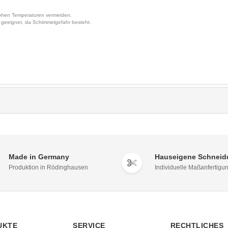
hohen Temperaturen vermeiden.
 geeignet, da Schimmelgefahr besteht.
Made in Germany
Hauseigene Schneide
Produktion in Rödinghausen
Individuelle Maßanfertigu
UKTE
SERVICE
RECHTLICHES