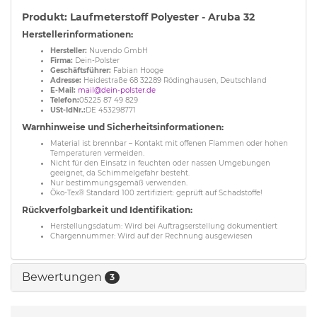
Produkt: Laufmeterstoff Polyester - Aruba 32
Herstellerinformationen:
Hersteller:
Nuvendo GmbH
Firma:
Dein-Polster
Geschäftsführer:
Fabian Hooge
Adresse:
Heidestraße 68 32289 Rödinghausen, Deutschland
E-Mail:
mail@dein-polster.de
Telefon:
05225 87 49 829
USt-IdNr.:
DE 453298771
Warnhinweise und Sicherheitsinformationen:
Material ist brennbar – Kontakt mit offenen Flammen oder hohen
Temperaturen vermeiden.
Nicht für den Einsatz in feuchten oder nassen Umgebungen
geeignet, da Schimmelgefahr besteht.
Nur bestimmungsgemäß verwenden.
Öko-Tex® Standard 100 zertifiziert: geprüft auf Schadstoffe!
Rückverfolgbarkeit und Identifikation:
Herstellungsdatum: Wird bei Auftragserstellung dokumentiert
Chargennummer: Wird auf der Rechnung ausgewiesen
Bewertungen
3