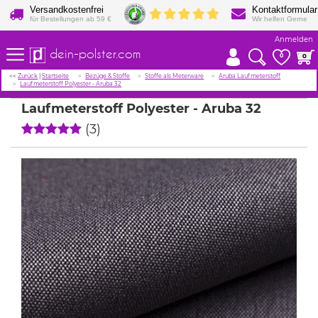
Versandkostenfrei
Kontaktformular
für Bestellungen ab 59 €
Wir helfen Gerne
Anmelden
dein-polster.com
0
0
<<
Zurück
|
Startseite
Bezüge & Stoffe
Stoffe als Meterware
Aruba Laufmeterstoff
Laufmeterstoff Polyester - Aruba 32
Laufmeterstoff Polyester - Aruba 32
(3)