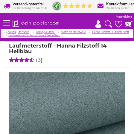
Versandkostenfrei
Kontaktformular
für Bestellungen ab 59 €
Wir helfen Gerne
Anmelden
dein-polster.com
0
0
<<
Zurück
|
Startseite
Bezüge & Stoffe
Stoffe als Meterware
Hanna Filzstoff Laufmeterstoff
Laufmeterstoff - Hanna Filzstoff 14 Hellblau
Laufmeterstoff - Hanna Filzstoff 14
Hellblau
(3)