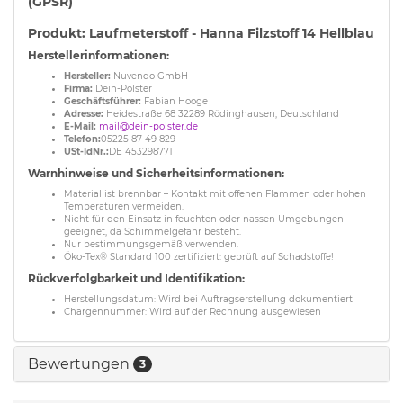
(GPSR)
Produkt: Laufmeterstoff - Hanna Filzstoff 14 Hellblau
Herstellerinformationen:
Hersteller:
Nuvendo GmbH
Firma:
Dein-Polster
Geschäftsführer:
Fabian Hooge
Adresse:
Heidestraße 68 32289 Rödinghausen, Deutschland
E-Mail:
mail@dein-polster.de
Telefon:
05225 87 49 829
USt-IdNr.:
DE 453298771
Warnhinweise und Sicherheitsinformationen:
Material ist brennbar – Kontakt mit offenen Flammen oder hohen
Temperaturen vermeiden.
Nicht für den Einsatz in feuchten oder nassen Umgebungen
geeignet, da Schimmelgefahr besteht.
Nur bestimmungsgemäß verwenden.
Öko-Tex® Standard 100 zertifiziert: geprüft auf Schadstoffe!
Rückverfolgbarkeit und Identifikation:
Herstellungsdatum: Wird bei Auftragserstellung dokumentiert
Chargennummer: Wird auf der Rechnung ausgewiesen
Bewertungen
3