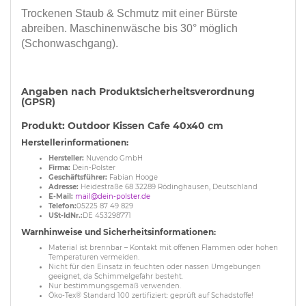
Trockenen Staub & Schmutz mit einer Bürste
abreiben. Maschinenwäsche bis 30° möglich
(Schonwaschgang).
Angaben nach Produktsicherheitsverordnung
(GPSR)
Produkt: Outdoor Kissen Cafe 40x40 cm
Herstellerinformationen:
Hersteller:
Nuvendo GmbH
Firma:
Dein-Polster
Geschäftsführer:
Fabian Hooge
Adresse:
Heidestraße 68 32289 Rödinghausen, Deutschland
E-Mail:
mail@dein-polster.de
Telefon:
05225 87 49 829
USt-IdNr.:
DE 453298771
Warnhinweise und Sicherheitsinformationen:
Material ist brennbar – Kontakt mit offenen Flammen oder hohen
Temperaturen vermeiden.
Nicht für den Einsatz in feuchten oder nassen Umgebungen
geeignet, da Schimmelgefahr besteht.
Nur bestimmungsgemäß verwenden.
Öko-Tex® Standard 100 zertifiziert: geprüft auf Schadstoffe!