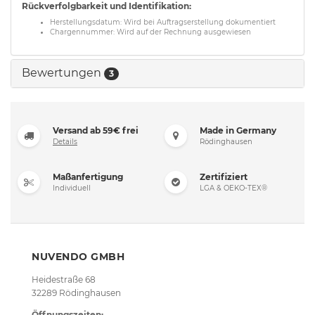
Rückverfolgbarkeit und Identifikation:
Herstellungsdatum: Wird bei Auftragserstellung dokumentiert
Chargennummer: Wird auf der Rechnung ausgewiesen
Bewertungen
3
Versand ab 59€ frei
Made in Germany
Details
Rödinghausen
Maßanfertigung
Zertifiziert
Individuell
LGA & OEKO-TEX®
NUVENDO GMBH
Heidestraße 68
32289 Rödinghausen
Öffnungszeiten: