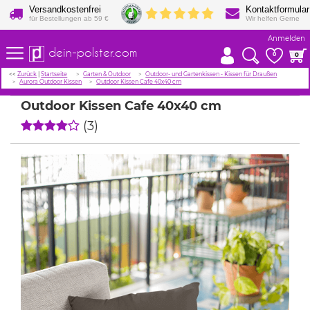
Versandkostenfrei
Kontaktformular
für Bestellungen ab 59 €
Wir helfen Gerne
Anmelden
dein-polster.com
0
0
<<
Zurück
|
Startseite
Garten & Outdoor
Outdoor- und Gartenkissen - Kissen für Draußen
Aurora Outdoor Kissen
Outdoor Kissen Cafe 40x40 cm
Outdoor Kissen Cafe 40x40 cm
(3)