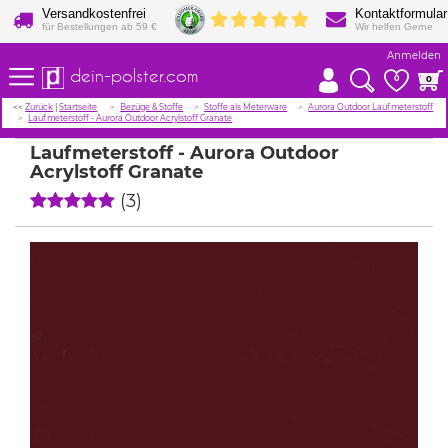
Versandkostenfrei
Kontaktformular
für Bestellungen ab 59 €
Wir helfen Gerne
Anmelden
dein-polster.com
0
0
<<
Zurück
|
Startseite
Bezüge & Stoffe
Stoffe als Meterware
Aurora Outdoor Laufmeterstoff
Laufmeterstoff - Aurora Outdoor Acrylstoff Granate
Laufmeterstoff - Aurora Outdoor
Acrylstoff Granate
(3)