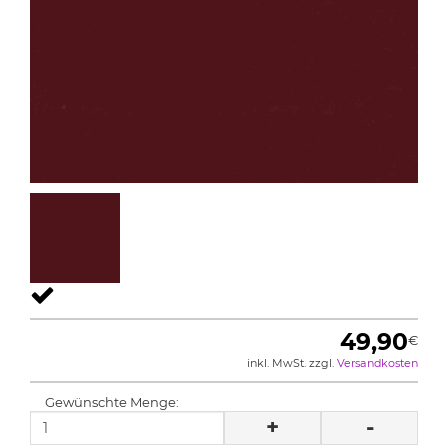
49,90
€
inkl. MwSt. zzgl.
Versandkosten
Gewünschte Menge:
+
-