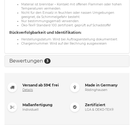
Material ist brennbar – Kontakt mit offenen Flammen oder hohen
Temperaturen vermeiden.
Nicht für den Einsatz in feuchten oder nassen Umgebungen
geeignet, da Schimmelgefahr besteht.
Nur bestimmungsgemäß verwenden.
Öko-Tex® Standard 100 zertifiziert: geprüft auf Schadstoffe!
Rückverfolgbarkeit und Identifikation:
Herstellungsdatum: Wird bei Auftragserstellung dokumentiert
Chargennummer: Wird auf der Rechnung ausgewiesen
Bewertungen
3
Versand ab 59€ frei
Made in Germany
Details
Rödinghausen
Maßanfertigung
Zertifiziert
Individuell
LGA & OEKO-TEX®