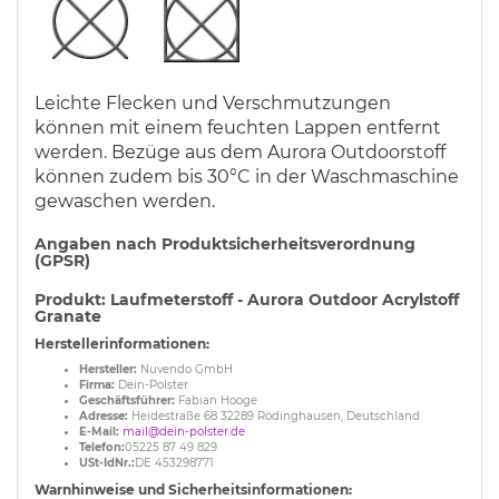
Leichte Flecken und Verschmutzungen
können mit einem feuchten Lappen entfernt
werden. Bezüge aus dem Aurora Outdoorstoff
können zudem bis 30°C in der Waschmaschine
gewaschen werden.
Angaben nach Produktsicherheitsverordnung
(GPSR)
Produkt: Laufmeterstoff - Aurora Outdoor Acrylstoff
Granate
Herstellerinformationen:
Hersteller:
Nuvendo GmbH
Firma:
Dein-Polster
Geschäftsführer:
Fabian Hooge
Adresse:
Heidestraße 68 32289 Rödinghausen, Deutschland
E-Mail:
mail@dein-polster.de
Telefon:
05225 87 49 829
USt-IdNr.:
DE 453298771
Warnhinweise und Sicherheitsinformationen: