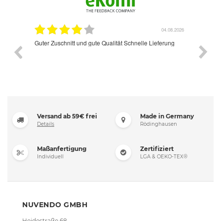
.07.2026
04.08.2026
Guter Zuschnitt und gute Qualität Schnelle Lieferung
Super f
oß
sind me
ass
ft der
rung
Versand ab 59€ frei
Made in Germany
Details
Rödinghausen
Maßanfertigung
Zertifiziert
Individuell
LGA & OEKO-TEX®
NUVENDO GMBH
Heidestraße 68