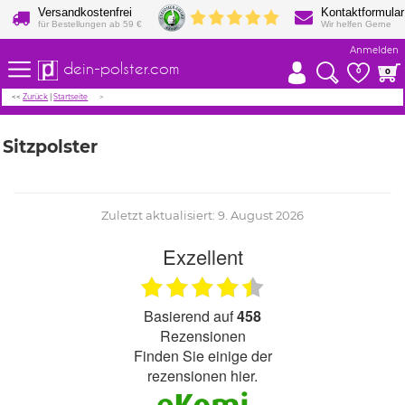
Versandkostenfrei
Kontaktformular
für Bestellungen ab 59 €
Wir helfen Gerne
Anmelden
dein-polster.com
0
0
<<
Zurück
|
Startseite
Sitzpolster
Zuletzt aktualisiert: 9. August 2026
Exzellent
basierend auf
458
Rezensionen
finden Sie einige der
rezensionen hier.