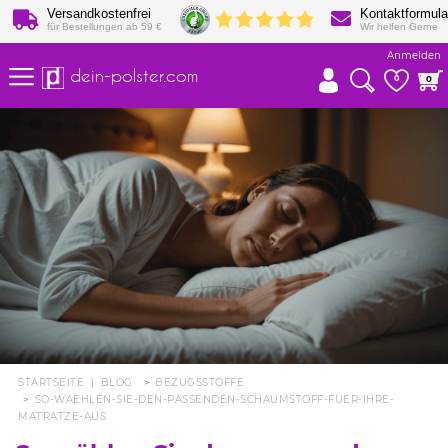
Versandkostenfrei
Kontaktformula
für Bestellungen ab 59 €
Wir helfen Gerne
Anmelden
dein-polster.com
0
0
STARTSEITE
|
BLOG
BEZUGSSTOFFE
SO-WAEHLEN-SIE-DEN-PASSENDEN-SCHAUMSTOFF-FUER-IHRE-
MATRATZE-AUS