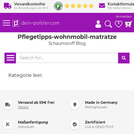
Versandkostenfrei
Kontaktformula
für Bestellungen ab 59 €
Wir helfen Gerne
Anmelden
dein-polster.com
0
0
Pflegetipps-wohnmobil-matratze
Schaumstoff Blog
Kategorie leer.
Versand ab 59€ frei
Made in Germany
Details
Rödinghausen
Maßanfertigung
Zertifiziert
Individuell
LGA & OEKO-TEX®