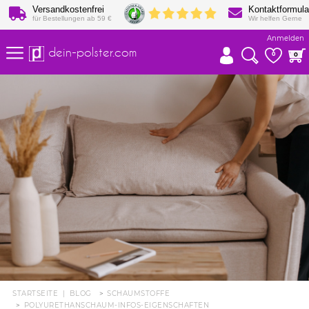
Versandkostenfrei
Kontaktformula
für Bestellungen ab 59 €
Wir helfen Gerne
Anmelden
dein-polster.com
0
0
STARTSEITE
|
BLOG
SCHAUMSTOFFE
POLYURETHANSCHAUM-INFOS-EIGENSCHAFTEN