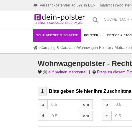
Versandkostenfrei ab 59€ in DE
mail@dein-polster
SCHAUMSTOFF ZUSCHNITTE
POLSTER
BEZÜGE & STOF
Camping & Caravan
Wohnwagen Polster / Matratzen
Wohnwagenpolster - Recht
(0)
auf meinen Merkzettel
|
Frage zu diesem Pr
1
Bitte geben Sie hier Ihre Zuschnittma
a
b
a
cm
b
d
e
d
cm
e