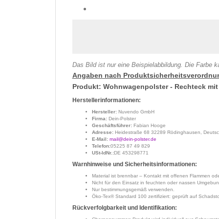
Das Bild ist nur eine Beispielabbildung. Die Farbe
Angaben nach Produktsicherheitsverordnu
Produkt: Wohnwagenpolster - Rechteck mit
Herstellerinformationen:
Hersteller:
Nuvendo GmbH
Firma:
Dein-Polster
Geschäftsführer:
Fabian Hooge
Adresse:
Heidestraße 68 32289 Rödinghausen, Deutsc
E-Mail:
mail@dein-polster.de
Telefon:
05225 87 49 829
USt-IdNr.:
DE 453298771
Warnhinweise und Sicherheitsinformationen:
Material ist brennbar – Kontakt mit offenen Flammen o
Nicht für den Einsatz in feuchten oder nassen Umgebu
Nur bestimmungsgemäß verwenden.
Öko-Tex® Standard 100 zertifiziert: geprüft auf Schadsto
Rückverfolgbarkeit und Identifikation: