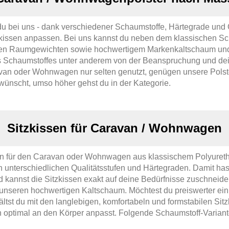
bei uns - dank verschiedener Schaumstoffe, Härtegrade und Qu
zkissen anpassen. Bei uns kannst du neben dem klassischen S
nen Raumgewichten sowie hochwertigem Markenkaltschaum und S
es Schaumstoffes unter anderem von der Beanspruchung und d
van oder Wohnwagen nur selten genutzt, genügen unsere Polste
 wünscht, umso höher gehst du in der Kategorie.
Sitzkissen für Caravan / Wohnwagen
sen für den Caravan oder Wohnwagen aus klassischem Polyureth
n unterschiedlichen Qualitätsstufen und Härtegraden. Damit ha
kannst die Sitzkissen exakt auf deine Bedürfnisse zuschnei
 unseren hochwertigen Kaltschaum. Möchtest du preiswerter ein
ältst du mit den langlebigen, komfortabeln und formstabilen S
optimal an den Körper anpasst. Folgende Schaumstoff-Varianten 