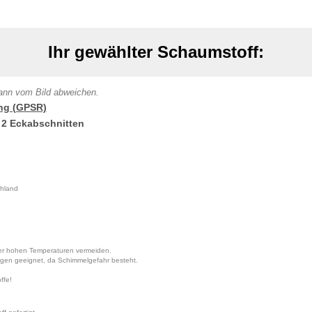
Ihr gewählter Schaumstoff:
 kann vom Bild abweichen.
ng (GPSR)
 2 Eckabschnitten
hland
der hohen Temperaturen vermeiden.
ngen geeignet, da Schimmelgefahr besteht.
ffe!