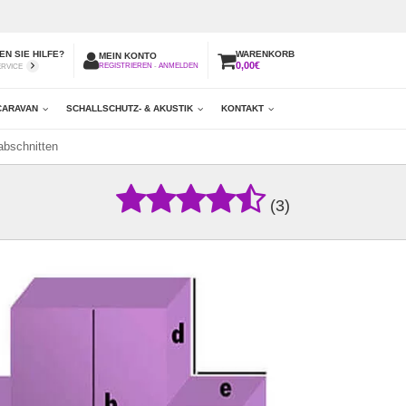
N SIE HILFE?
WARENKORB
MEIN KONTO
0,00€
REGISTRIEREN
-
ANMELDEN
ERVICE
CARAVAN
SCHALLSCHUTZ- & AKUSTIK
KONTAKT
abschnitten
(3)