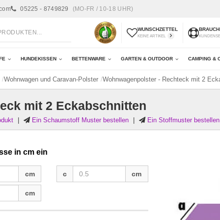
.com
05225 - 8749829
(MO-FR / 10-18 UHR)
WUNSCHZETTEL
BRAUCHE
KEINE ARTIKEL
KUNDENS
FE
HUNDEKISSEN
BETTENWARE
GARTEN & OUTDOOR
CAMPING & 
Wohnwagen und Caravan-Polster
Wohnwagenpolster - Rechteck mit 2 Eck
eck mit 2 Eckabschnitten
odukt
|
Ein Schaumstoff Muster bestellen
|
Ein Stoffmuster bestellen
sse in cm ein
c
cm
c
cm
cm