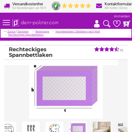
Versandkostenfrei
Kontaktformular
für Bestellungen ab 59 €
Wir helfen Gerne
Anmelden
dein-polster.com
0
0
<<
Zurück
|
Startseite
Bettenware
Spannbettlaken / Bettlaken nach Maß
Rechteckiges Spannbettlaken
Rechteckiges
(7)
Spannbettlaken