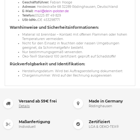
Geschäftsführer:
Fabian Hooge
Adresse:
Heidestraße 68 32289 Rödinghausen, Deutschland
E-Mail:
mail@dein-polster.de
Telefon:
05225 87 49 829
USt-IdNr.:
DE 453298771
Warnhinweise und Sicherheitsinformationen:
Material ist brennbar – Kontakt mit offenen Flammen oder hohen
Temperaturen vermeiden.
Nicht für den Einsatz in feuchten oder nassen Umgebungen
geeignet, da Schimmelgefahr besteht.
Nur bestimmungsgemäß verwenden.
Öko-Tex® Standard 100 zertifiziert: geprüft auf Schadstoffe!
Rückverfolgbarkeit und Identifikation:
Herstellungsdatum: Wird bei Auftragserstellung dokumentiert
Chargennummer: Wird auf der Rechnung ausgewiesen
Versand ab 59€ frei
Made in Germany
Details
Rödinghausen
Maßanfertigung
Zertifiziert
Individuell
LGA & OEKO-TEX®