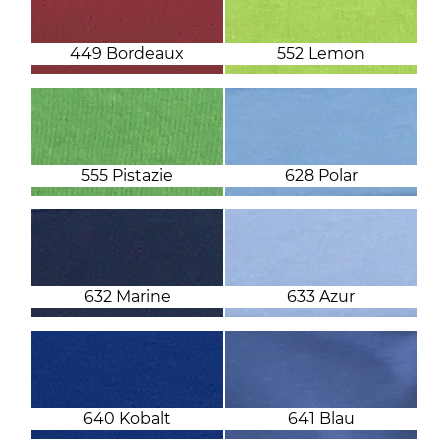
449 Bordeaux
552 Lemon
555 Pistazie
628 Polar
632 Marine
633 Azur
640 Kobalt
641 Blau