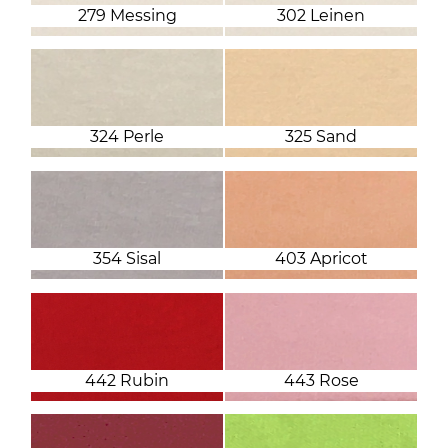
279 Messing
302 Leinen
324 Perle
325 Sand
354 Sisal
403 Apricot
442 Rubin
443 Rose