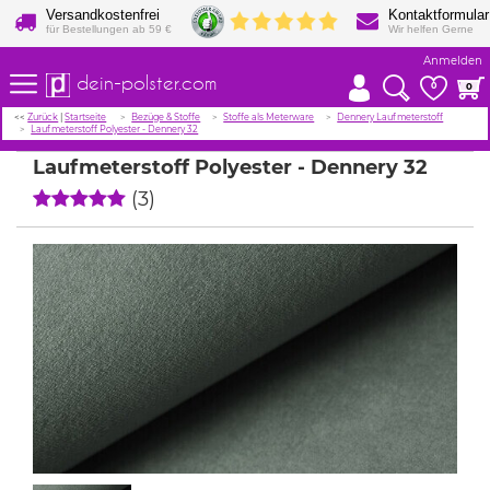
Versandkostenfrei
Kontaktformular
für Bestellungen ab 59 €
Wir helfen Gerne
Anmelden
dein-polster.com
0
0
<<
Zurück
|
Startseite
Bezüge & Stoffe
Stoffe als Meterware
Dennery Laufmeterstoff
Laufmeterstoff Polyester - Dennery 32
Laufmeterstoff Polyester - Dennery 32
(3)