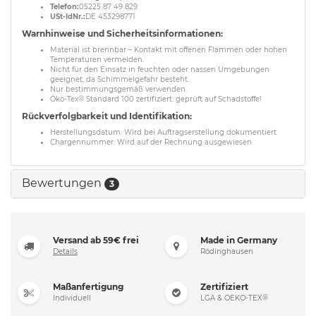
Telefon:
05225 87 49 829
USt-IdNr.:
DE 453298771
Warnhinweise und Sicherheitsinformationen:
Material ist brennbar – Kontakt mit offenen Flammen oder hohen
Temperaturen vermeiden.
Nicht für den Einsatz in feuchten oder nassen Umgebungen
geeignet, da Schimmelgefahr besteht.
Nur bestimmungsgemäß verwenden.
Öko-Tex® Standard 100 zertifiziert: geprüft auf Schadstoffe!
Rückverfolgbarkeit und Identifikation:
Herstellungsdatum: Wird bei Auftragserstellung dokumentiert
Chargennummer: Wird auf der Rechnung ausgewiesen
Bewertungen
3
Versand ab 59€ frei
Made in Germany
Details
Rödinghausen
Maßanfertigung
Zertifiziert
Individuell
LGA & OEKO-TEX®