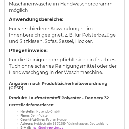
Maschinenwäsche im Handwaschprogramm
möglich
Anwendungsbereiche:
Für verschiedene Anwendungen im
Innenbereich geeignet, z. B. für Polsterbezüge
und Sitzkissen, Sofas, Sessel, Hocker.
Pflegehinweise:
Für die Reinigung empfiehlt sich ein feuchtes
Tuch ohne scharfes Reinigungsmittel oder der
Handwaschgang in der Waschmaschine.
Angaben nach Produktsicherheitsverordnung
(GPSR)
Produkt: Laufmeterstoff Polyester - Dennery 32
Herstellerinformationen:
Hersteller:
Nuvendo GmbH
Firma:
Dein-Polster
Geschäftsführer:
Fabian Hooge
Adresse:
Heidestraße 68 32289 Rödinghausen, Deutschland
E-Mail:
mail@dein-polster.de