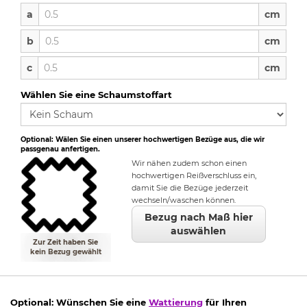
a
a
cm
b
b
cm
c
c
cm
Wählen Sie eine Schaumstoffart
Optional: Wälen Sie einen unserer hochwertigen Bezüge aus, die wir
passgenau anfertigen.
Wir nähen zudem schon einen
hochwertigen Reißverschluss ein,
damit Sie die Bezüge jederzeit
wechseln/waschen können.
Bezug nach Maß hier
auswählen
Zur Zeit haben Sie
kein Bezug gewählt
Optional: Wünschen Sie eine
Wattierung
für Ihren