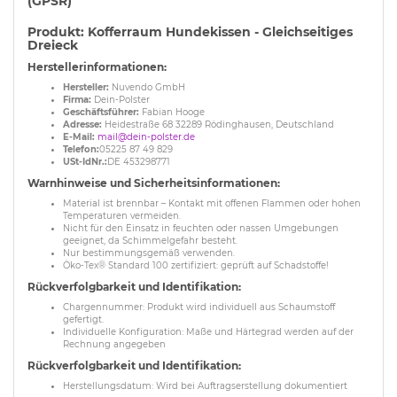
(GPSR)
Produkt: Kofferraum Hundekissen - Gleichseitiges
Dreieck
Herstellerinformationen:
Hersteller:
Nuvendo GmbH
Firma:
Dein-Polster
Geschäftsführer:
Fabian Hooge
Adresse:
Heidestraße 68 32289 Rödinghausen, Deutschland
E-Mail:
mail@dein-polster.de
Telefon:
05225 87 49 829
USt-IdNr.:
DE 453298771
Warnhinweise und Sicherheitsinformationen:
Material ist brennbar – Kontakt mit offenen Flammen oder hohen
Temperaturen vermeiden.
Nicht für den Einsatz in feuchten oder nassen Umgebungen
geeignet, da Schimmelgefahr besteht.
Nur bestimmungsgemäß verwenden.
Öko-Tex® Standard 100 zertifiziert: geprüft auf Schadstoffe!
Rückverfolgbarkeit und Identifikation:
Chargennummer: Produkt wird individuell aus Schaumstoff
gefertigt.
Individuelle Konfiguration: Maße und Härtegrad werden auf der
Rechnung angegeben
Rückverfolgbarkeit und Identifikation:
Herstellungsdatum: Wird bei Auftragserstellung dokumentiert