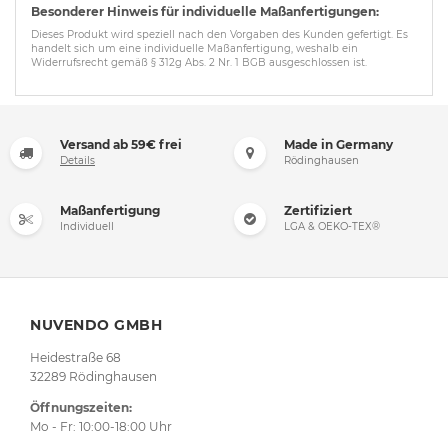
Besonderer Hinweis für individuelle Maßanfertigungen:
Dieses Produkt wird speziell nach den Vorgaben des Kunden gefertigt. Es
handelt sich um eine individuelle Maßanfertigung, weshalb ein
Widerrufsrecht gemäß § 312g Abs. 2 Nr. 1 BGB ausgeschlossen ist.
Versand ab 59€ frei
Made in Germany
Details
Rödinghausen
Maßanfertigung
Zertifiziert
Individuell
LGA & OEKO-TEX®
NUVENDO GMBH
Heidestraße 68
32289 Rödinghausen
Öffnungszeiten:
Mo - Fr: 10:00-18:00 Uhr