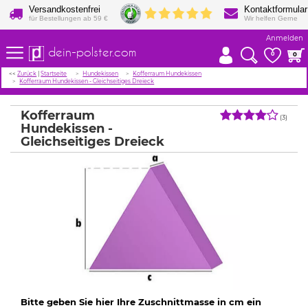
Versandkostenfrei
Kontaktformular
für Bestellungen ab 59 €
Wir helfen Gerne
Anmelden
dein-polster.com
0
0
<<
Zurück
|
Startseite
Hundekissen
Kofferraum Hundekissen
Kofferraum Hundekissen - Gleichseitiges Dreieck
Kofferraum
(3)
Hundekissen -
Gleichseitiges Dreieck
Bitte geben Sie hier Ihre Zuschnittmasse in cm ein