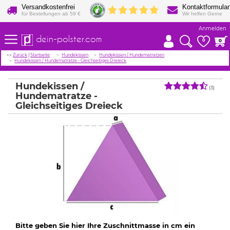
Versandkostenfrei
Kontaktformular
für Bestellungen ab 59 €
Wir helfen Gerne
Anmelden
dein-polster.com
0
0
<<
Zurück
|
Startseite
Hundekissen
Hundekissen / Hundematratzen
Hundekissen / Hundematratze - Gleichseitiges Dreieck
Hundekissen /
(3)
Hundematratze -
Gleichseitiges Dreieck
Bitte geben Sie hier Ihre Zuschnittmasse in cm ein