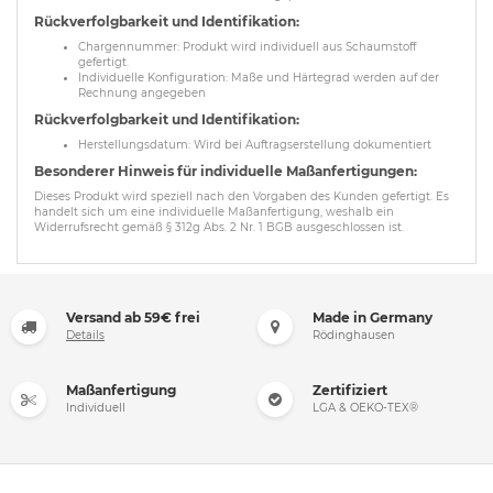
Rückverfolgbarkeit und Identifikation:
Chargennummer: Produkt wird individuell aus Schaumstoff
gefertigt.
Individuelle Konfiguration: Maße und Härtegrad werden auf der
Rechnung angegeben
Rückverfolgbarkeit und Identifikation:
Herstellungsdatum: Wird bei Auftragserstellung dokumentiert
Besonderer Hinweis für individuelle Maßanfertigungen:
Dieses Produkt wird speziell nach den Vorgaben des Kunden gefertigt. Es
handelt sich um eine individuelle Maßanfertigung, weshalb ein
Widerrufsrecht gemäß § 312g Abs. 2 Nr. 1 BGB ausgeschlossen ist.
Versand ab 59€ frei
Made in Germany
Details
Rödinghausen
Maßanfertigung
Zertifiziert
Individuell
LGA & OEKO-TEX®