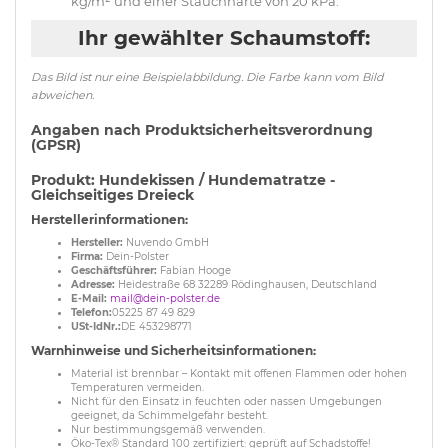
kg/m² und einer Stauchhärte von 20 kPa.
Ihr gewählter Schaumstoff:
Das Bild ist nur eine Beispielabbildung. Die Farbe kann vom Bild
abweichen.
Angaben nach Produktsicherheitsverordnung
(GPSR)
Produkt: Hundekissen / Hundematratze -
Gleichseitiges Dreieck
Herstellerinformationen:
Hersteller:
Nuvendo GmbH
Firma:
Dein-Polster
Geschäftsführer:
Fabian Hooge
Adresse:
Heidestraße 68 32289 Rödinghausen, Deutschland
E-Mail:
mail@dein-polster.de
Telefon:
05225 87 49 829
USt-IdNr.:
DE 453298771
Warnhinweise und Sicherheitsinformationen:
Material ist brennbar – Kontakt mit offenen Flammen oder hohen
Temperaturen vermeiden.
Nicht für den Einsatz in feuchten oder nassen Umgebungen
geeignet, da Schimmelgefahr besteht.
Nur bestimmungsgemäß verwenden.
Öko-Tex® Standard 100 zertifiziert: geprüft auf Schadstoffe!