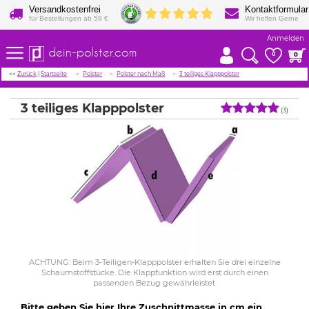
Versandkostenfrei
Kontaktformular
für Bestellungen ab 59 €
Wir helfen Gerne
Anmelden
dein-polster.com
0
0
<<
Zurück
|
Startseite
Polster
Polster nach Maß
3 teiliges Klapppolster
3 teiliges Klapppolster
(3)
ACHTUNG: Beim 3-Teiligen-Klapppolster erhalten Sie drei einzelne
Schaumstoffstücke. Die Klappfunktion wird erst durch einen
passenden Bezug gewährleistet.
Bitte geben Sie hier Ihre Zuschnittmasse in cm ein