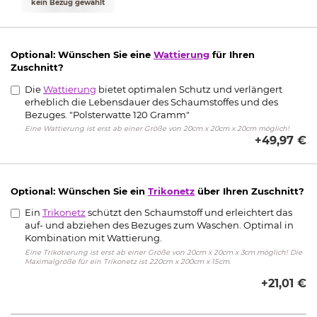
kein Bezug gewählt
Optional: Wünschen Sie eine
Wattierung
für Ihren
Zuschnitt?
Die
Wattierung
bietet optimalen Schutz und verlängert
erheblich die Lebensdauer des Schaumstoffes und des
Bezuges. "Polsterwatte 120 Gramm"
Eine Wattierung ist erst ab einer Größe von 20cm x 20cm x 20cm möglich!
+49,97 €
Optional: Wünschen Sie ein
Trikonetz
über Ihren Zuschnitt?
Ein
Trikonetz
schützt den Schaumstoff und erleichtert das
auf- und abziehen des Bezuges zum Waschen. Optimal in
Kombination mit Wattierung.
Eine Trikotierung ist erst ab einer Größe von 20cm x 20cm x 3cm möglich! Die
Maximalgröße für ein Trikonetz ist 220cm x 200cm x 15cm.
+21,01 €