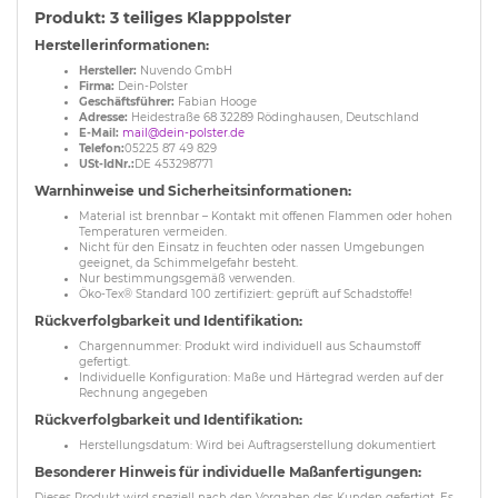
Produkt: 3 teiliges Klapppolster
Herstellerinformationen:
Hersteller:
Nuvendo GmbH
Firma:
Dein-Polster
Geschäftsführer:
Fabian Hooge
Adresse:
Heidestraße 68 32289 Rödinghausen, Deutschland
E-Mail:
mail@dein-polster.de
Telefon:
05225 87 49 829
USt-IdNr.:
DE 453298771
Warnhinweise und Sicherheitsinformationen:
Material ist brennbar – Kontakt mit offenen Flammen oder hohen
Temperaturen vermeiden.
Nicht für den Einsatz in feuchten oder nassen Umgebungen
geeignet, da Schimmelgefahr besteht.
Nur bestimmungsgemäß verwenden.
Öko-Tex® Standard 100 zertifiziert: geprüft auf Schadstoffe!
Rückverfolgbarkeit und Identifikation:
Chargennummer: Produkt wird individuell aus Schaumstoff
gefertigt.
Individuelle Konfiguration: Maße und Härtegrad werden auf der
Rechnung angegeben
Rückverfolgbarkeit und Identifikation:
Herstellungsdatum: Wird bei Auftragserstellung dokumentiert
Besonderer Hinweis für individuelle Maßanfertigungen:
Dieses Produkt wird speziell nach den Vorgaben des Kunden gefertigt. Es