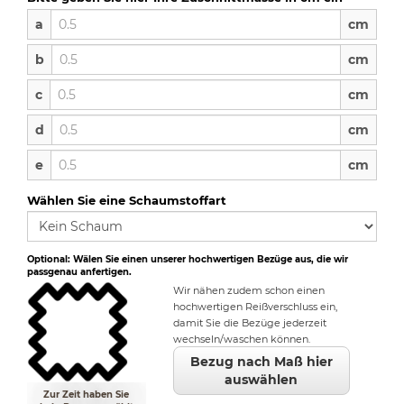
a
a
cm
b
b
cm
c
c
cm
d
d
cm
e
e
cm
Wählen Sie eine Schaumstoffart
Optional: Wälen Sie einen unserer hochwertigen Bezüge aus, die wir
passgenau anfertigen.
Wir nähen zudem schon einen
hochwertigen Reißverschluss ein,
damit Sie die Bezüge jederzeit
wechseln/waschen können.
Bezug nach Maß hier
auswählen
Zur Zeit haben Sie