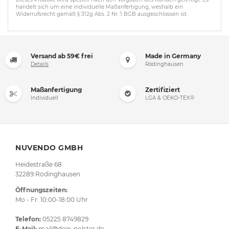
handelt sich um eine individuelle Maßanfertigung, weshalb ein
Widerrufsrecht gemäß § 312g Abs. 2 Nr. 1 BGB ausgeschlossen ist.
Versand ab 59€ frei
Made in Germany
Details
Rödinghausen
Maßanfertigung
Zertifiziert
Individuell
LGA & OEKO-TEX®
NUVENDO GMBH
Heidestraße 68
32289 Rödinghausen
Öffnungszeiten:
Mo - Fr: 10:00-18:00 Uhr
Telefon:
05225 8749829
E-Mail:
mail@dein-polster.de