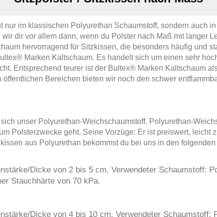
ht nur im klassischen Polyurethan Schaumstoff, sondern auch 
wir dir vor allem dann, wenn du Polster nach Maß mit langer L
schaum hervorragend für Sitzkissen, die besonders häufig und s
Bultex® Marken Kaltschaum. Es handelt sich um einen sehr hoch
richt. Entsprechend teurer ist der Bultex® Marken Kaltschaum al
 in öffentlichen Bereichen bieten wir noch den schwer entflamm
lt sich unser Polyurethan-Weichschaumstoff. Polyurethan-Wei
um Polsterzwecke geht. Seine Vorzüge: Er ist preiswert, leicht 
tzkissen aus Polyurethan bekommst du bei uns in den folgenden
ssenstärke/Dicke von 2 bis 5 cm. Verwendeter Schaumstoff: 
er Stauchhärte von 70 kPa.
ssenstärke/Dicke von 4 bis 10 cm. Verwendeter Schaumstoff: