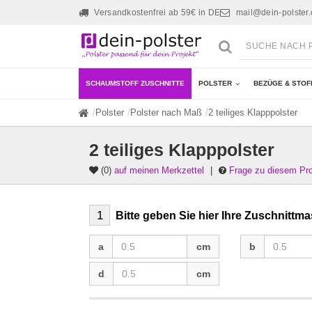
Versandkostenfrei ab 59€ in DE
mail@dein-polster
SCHAUMSTOFF ZUSCHNITTE
POLSTER
BEZÜGE & STOF
Polster
Polster nach Maß
2 teiliges Klapppolster
2 teiliges Klapppolster
(0)
auf meinen Merkzettel
|
Frage zu diesem Pr
1
Bitte geben Sie hier Ihre Zuschnittma
a
b
a
cm
b
d
d
cm