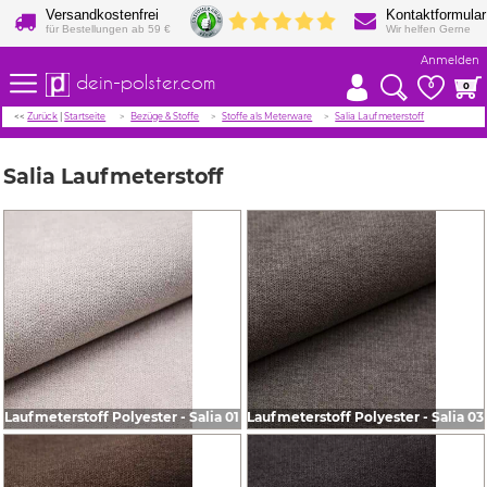
Versandkostenfrei
Kontaktformular
für Bestellungen ab 59 €
Wir helfen Gerne
Anmelden
dein-polster.com
0
0
<<
Zurück
|
Startseite
Bezüge & Stoffe
Stoffe als Meterware
Salia Laufmeterstoff
Salia Laufmeterstoff
Laufmeterstoff Polyester - Salia 01
Laufmeterstoff Polyester - Salia 03